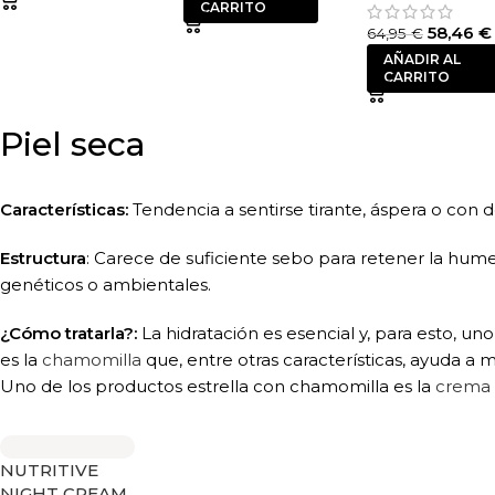
CARRITO
58,46
€
64,95
€
AÑADIR AL
CARRITO
Piel seca
Características:
Tendencia a sentirse tirante, áspera o con
Estructura
: Carece de suficiente sebo para retener la hum
genéticos o ambientales.
¿Cómo tratarla?:
La hidratación es esencial y, para esto, un
es la
chamomilla
que, entre otras características, ayuda a 
Uno de los productos estrella con chamomilla es la
crema 
NUTRITIVE
NIGHT CREAM