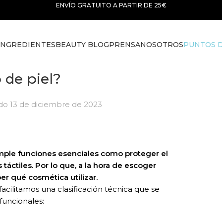
ENVÍO GRATUITO A PARTIR DE 25€
INGREDIENTES
BEAUTY BLOG
PRENSA
NOSOTROS
PUNTOS D
 de piel?
do 13 de diciembre de 2023
mple funciones esenciales como proteger el
táctiles. Por lo que, a la hora de escoger
er qué cosmética utilizar.
facilitamos una clasificación técnica que se
 funcionales: