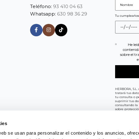
Teléfono:
93 410 04 63
Whatsapp:
630 98 36 29
Tu cumpleaño
He leí
contenid
sobre el t
e
HERBORA, S.L. 
tratará tus dat
tu consulta o pe
suprimir tus da
consultando la 
sobre protecci
privacidad
.
ies
web se usan para personalizar el contenido y los anuncios, ofrec