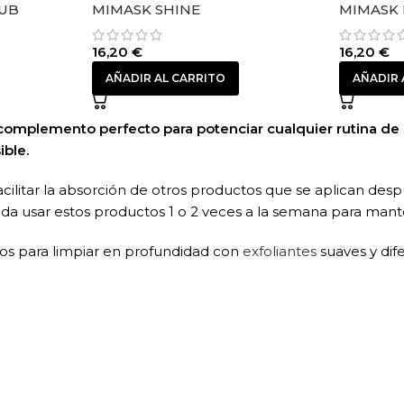
RUB
MIMASK SHINE
MIMASK 
16,20
€
16,20
€
AÑADIR AL CARRITO
AÑADIR 
 complemento perfecto para potenciar cualquier rutina de c
ible.
cilitar la absorción de otros productos que se aplican despu
nda usar estos productos 1 o 2 veces a la semana para mant
dos para limpiar en profundidad con
exfoliantes
suaves y dif