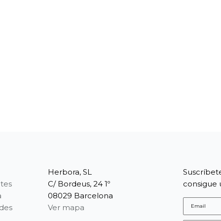
Herbora, SL
Suscríbet
tes
C/ Bordeus, 24 1º
consigue 
a
08029 Barcelona
edes
Ver mapa