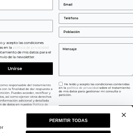
s
do y acepto las condiciones
as en la
política de privacidad
ratamiento de mis datos para el
nvío de la newsletter.
He leído y acepto las condiciones contenidas
como responsable del tratamiento
en la
política de privacidad
sobre el tratamiento
os con la finalidad de dar respuesta a
de mis datos para gestionar mi consulta o
tición. Puedes acceder, rectificar y
petición.
tos, así como ejercer otros derechos
información adicional y detallada
ón de datos en nuestra
Política de
PERMITIR TODAS
er