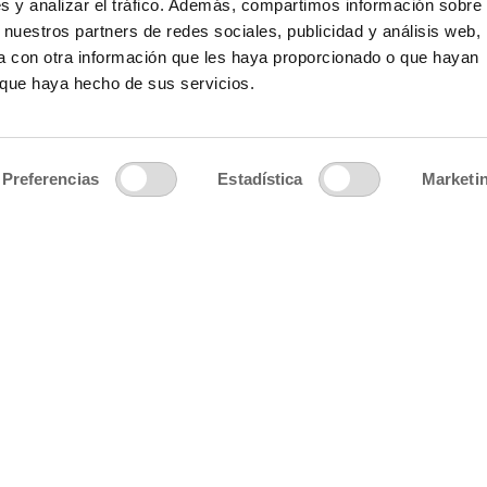
s y analizar el tráfico. Además, compartimos información sobre 
ca de privacidad
|
Política de cookies
|
Aviso Legal
|
Politica
 nuestros partners de redes sociales, publicidad y análisis web,
 con otra información que les haya proporcionado o que hayan
o que haya hecho de sus servicios.
SUSCRÍBETE A NUEST
MUCHOS BENEFICIOS
Preferencias
Estadística
Marketi
Tu cumpleaños
He leído y acepto las condiciones conteni
envío de la newsletter.