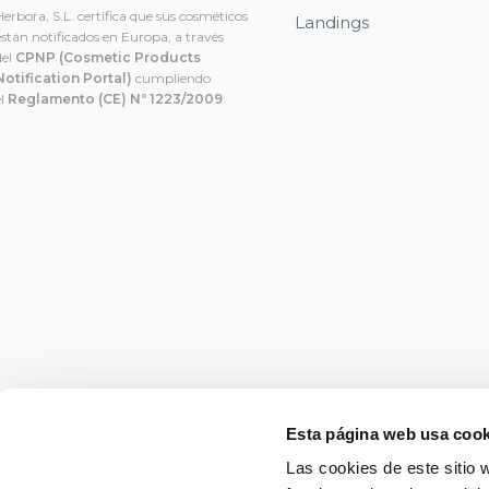
Herbora, S.L. certifica que sus cosméticos
Landings
están notificados en Europa, a través
del
CPNP
(Cosmetic Products
Notification Portal)
cumpliendo
el
Reglamento (CE) Nº 1223/2009
Esta página web usa cook
© 2025 Mimesis Sensations.
Las cookies de este sitio 