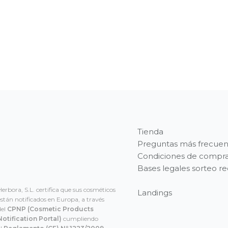
Tienda
Preguntas más frecuen
Condiciones de compr
Bases legales sorteo r
Herbora, S.L. certifica que sus cosméticos
Landings
están notificados en Europa, a través
del
CPNP
(Cosmetic Products
Notification Portal)
cumpliendo