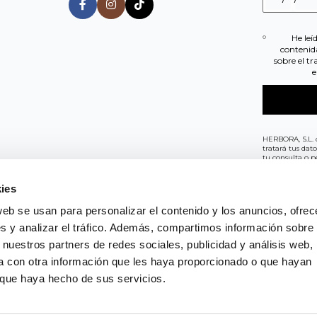
He leí
contenid
sobre el t
e
HERBORA, S.L. 
tratará tus dat
tu consulta o pe
suprimir tus da
consultando la 
sobre protecci
ies
privacidad
.
web se usan para personalizar el contenido y los anuncios, ofrec
s y analizar el tráfico. Además, compartimos información sobre 
 nuestros partners de redes sociales, publicidad y análisis web,
 con otra información que les haya proporcionado o que hayan
ca de privacidad
|
Política de cookies
|
Aviso Legal
|
Politica
o que haya hecho de sus servicios.
SUSCRÍBETE A NUEST