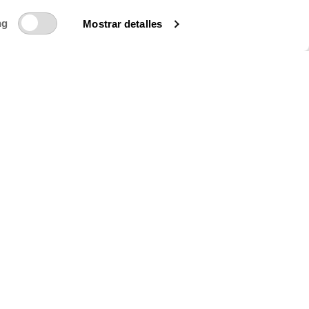
 Y NOVEDADES.
ng
Mostrar detalles
das en la
política de privacidad
sobre el tratamiento de mis datos para el
ará tus datos con la finalidad de dar respuesta a tu consulta o petición. Puedes
jercer otros derechos consultando la información adicional y detallada sobre