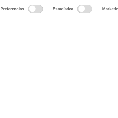
MUCHOS BENEFICIOS
Preferencias
Estadística
Marketi
Tu cumpleaños
He leído y acepto las condiciones conteni
envío de la newsletter.
HERBORA, S.L. como responsable del tratamiento trat
acceder, rectificar y suprimir tus datos, así como e