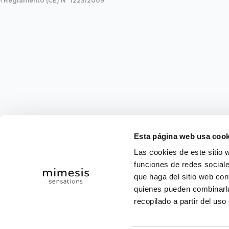
el
Reglamento (CE) Nº 1223/2009
Esta página web usa cook
Las cookies de este sitio 
funciones de redes sociale
© 2025 Mimesis Sensations.
que haga del sitio web con
quienes pueden combinarla
Políti
recopilado a partir del us