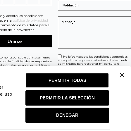
do y acepto las condiciones
as en la
política de privacidad
ratamiento de mis datos para el
nvío de la newsletter.
He leído y acepto las condiciones contenidas
como responsable del tratamiento
en la
política de privacidad
sobre el tratamiento
os con la finalidad de dar respuesta a
de mis datos para gestionar mi consulta o
tición. Puedes acceder, rectificar y
petición.
tos, así como ejercer otros derechos
información adicional y detallada
ón de datos en nuestra
Política de
PERMITIR TODAS
er
el uso
PERMITIR LA SELECCIÓN
s de Redes Sociales
|
Condiciones generales de Contratación
DENEGAR
RA NEWSLETTER Y DISFRUTA DE