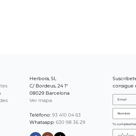
Herbora, SL
Suscríbet
tes
C/ Bordeus, 24 1º
consigue 
a
08029 Barcelona
edes
Ver mapa
Teléfono:
93 410 04 63
Whatsapp:
630 98 36 29
Tu cumpleaño