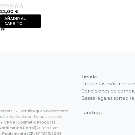
22,00
€
AÑADIR AL
CARRITO
Tienda
Preguntas más frecuen
Condiciones de compr
Bases legales sorteo r
Herbora, S.L. certifica que sus cosméticos
Landings
están notificados en Europa, a través
del
CPNP
(Cosmetic Products
Notification Portal)
cumpliendo
el
Reglamento (CE) Nº 1223/2009