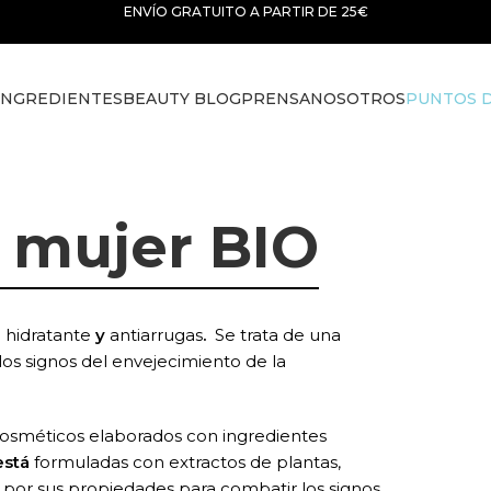
ENVÍO GRATUITO A PARTIR DE 25€
INGREDIENTES
BEAUTY BLOG
PRENSA
NOSOTROS
PUNTOS D
 mujer BIO
O
hidratante
y
antiarrugas
.
Se trata de una
s signos del envejecimiento de la
cosméticos elaborados con ingredientes
está
formuladas con extractos de plantas,
s por sus propiedades para combatir los signos