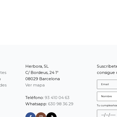
Herbora, SL
Suscríbet
tes
C/ Bordeus, 24 1º
consigue 
a
08029 Barcelona
edes
Ver mapa
Teléfono:
93 410 04 63
Whatsapp:
630 98 36 29
Tu cumpleaño