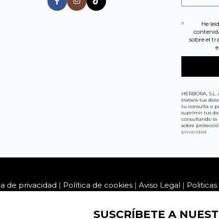
He leí
contenid
sobre el t
e
HERBORA, S.L. 
tratará tus dat
tu consulta o pe
suprimir tus da
consultando la 
sobre protecci
privacidad
.
ca de privacidad
|
Política de cookies
|
Aviso Legal
|
Politica
SUSCRÍBETE A NUEST