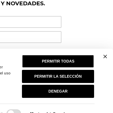
 Y NOVEDADES.
PERMITIR TODAS
er
el uso
PERMITIR LA SELECCIÓN
das en la
política de privacidad
sobre el tratamiento de mis datos para el
DENEGAR
ará tus datos con la finalidad de dar respuesta a tu consulta o petición. Puedes
jercer otros derechos consultando la información adicional y detallada sobre
ad
.