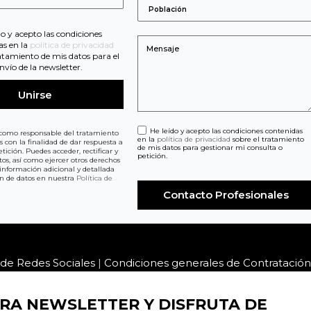
do y acepto las condiciones
as en la
política de privacidad
ratamiento de mis datos para el
nvío de la newsletter.
He leído y acepto las condiciones contenidas
como responsable del tratamiento
en la
política de privacidad
sobre el tratamiento
os con la finalidad de dar respuesta a
de mis datos para gestionar mi consulta o
tición. Puedes acceder, rectificar y
petición.
tos, así como ejercer otros derechos
información adicional y detallada
ón de datos en nuestra
Política de
s de Redes Sociales
|
Condiciones generales de Contratación
RA NEWSLETTER Y DISFRUTA DE