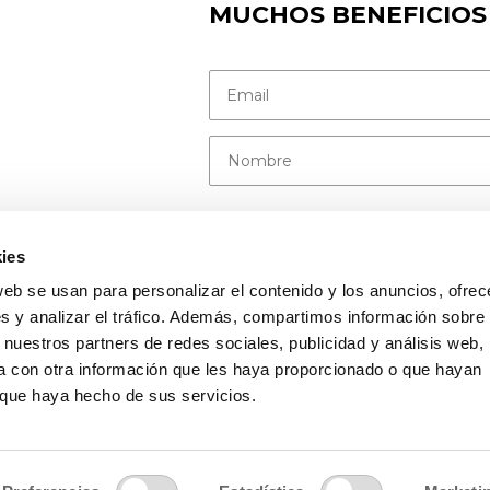
MUCHOS BENEFICIOS
Tu cumpleaños
ies
web se usan para personalizar el contenido y los anuncios, ofrec
s y analizar el tráfico. Además, compartimos información sobre 
 nuestros partners de redes sociales, publicidad y análisis web,
He leído y acepto las condiciones conteni
envío de la newsletter.
 con otra información que les haya proporcionado o que hayan
o que haya hecho de sus servicios.
HERBORA, S.L. como responsable del tratamiento trat
acceder, rectificar y suprimir tus datos, así como e
protección de datos en nuestra
Política de privacid