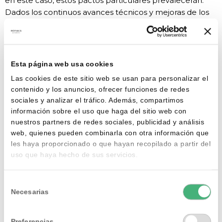
en este caso, estos pactos particulares prevalecerán.
Dados los continuos avances técnicos y mejoras de los
productos, el PRESTADOR se reserva la facultad de
modificar sus especificaciones respecto de la
información facilitada en su publicidad, hasta que no
afecte el valor de los productos ofrecidos. Estas
Esta página web usa cookies
modificaciones tendrán asimismo validez en caso de
Las cookies de este sitio web se usan para personalizar el
que, por cualquier causa, se viera afectada la posibilidad
contenido y los anuncios, ofrecer funciones de redes
de suministro de los productos ofrecidos.
sociales y analizar el tráfico. Además, compartimos
información sobre el uso que haga del sitio web con
nuestros partners de redes sociales, publicidad y análisis
web, quienes pueden combinarla con otra información que
CÓDIGOS DE DESCUENTO:
les haya proporcionado o que hayan recopilado a partir del
uso que haya hecho de sus servicios.
Los
códigos de descuento
se aplicarán sobre el total
de la compra. En el caso de que con la aplicación del
Selección
descuento el importe total resultara inferior a 25 €, se
Necesarias
de
aplicará el cargo de gastos de envío (6,35€
)
, siempre
consentimiento
que no haya activa una promoción en la que los gastos
de envío sean gratuitos.
Preferencias