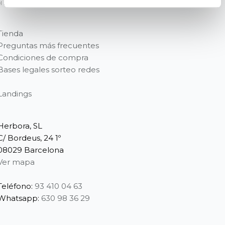
el
Reglamento (CE) Nº 1223/2009
Tienda
Preguntas más frecuentes
Condiciones de compra
Bases legales sorteo redes
Landings
Herbora, SL
C/ Bordeus, 24 1º
08029 Barcelona
Ver mapa
Teléfono:
93 410 04 63
Whatsapp:
630 98 36 29