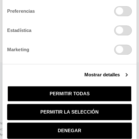
consentimiento
Preferencias
Estadística
Marketing
Mostrar detalles
PERMITIR TODAS
PERMITIR LA SELECCIÓN
Herbora, S.L. certifica que sus cosméticos están
notificados en Europa, a través del
CPNP
(Cosmetic
DENEGAR
Products Notification Portal)
cumpliendo