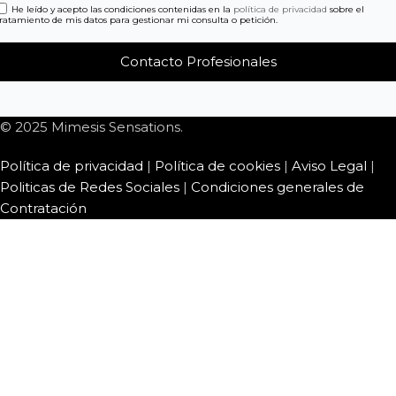
He leído y acepto las condiciones contenidas en la
política de privacidad
sobre el
tratamiento de mis datos para gestionar mi consulta o petición.
© 2025 Mimesis Sensations.
Política de privacidad
|
Política de cookies
|
Aviso Legal
|
Politicas de Redes Sociales
|
Condiciones generales de
Contratación