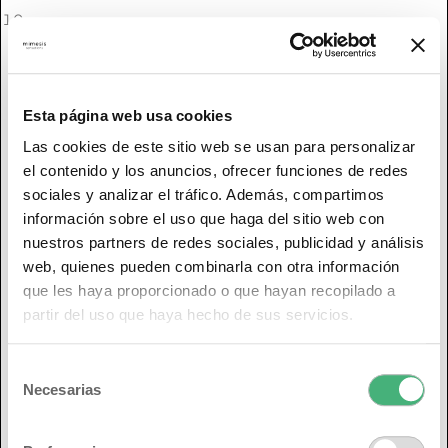
Sofia
–
3 de noviembre de 2025
El contorno no me termina porque es muy tipo
Esta página web usa cookies
gel, pero los demás productos son geniales. Sin
Las cookies de este sitio web se usan para personalizar
duda repito marca.
el contenido y los anuncios, ofrecer funciones de redes
sociales y analizar el tráfico. Además, compartimos
información sobre el uso que haga del sitio web con
diana
–
24 de octubre de 2025
nuestros partners de redes sociales, publicidad y análisis
web, quienes pueden combinarla con otra información
que les haya proporcionado o que hayan recopilado a
se lo regale a mi madre, y esta encantada
partir del uso que haya hecho de sus servicios.
Sofia
–
18 de octubre de 2025
Selección
Necesarias
de
consentimiento
pack bastante completo