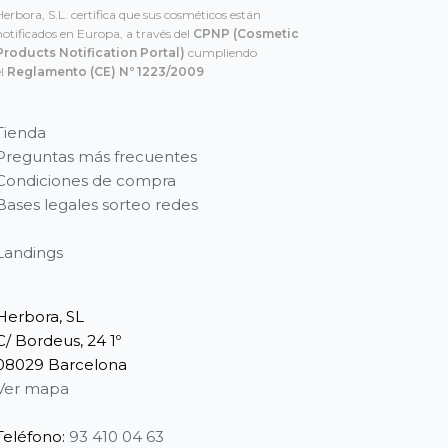
Herbora, S.L. certifica que sus cosméticos están
notificados en Europa, a través del
CPNP
(Cosmetic
Products Notification Portal)
cumpliendo
el
Reglamento (CE) Nº 1223/2009
Tienda
Preguntas más frecuentes
Condiciones de compra
Bases legales sorteo redes
Landings
Herbora, SL
C/ Bordeus, 24 1º
08029 Barcelona
Ver mapa
Teléfono:
93 410 04 63