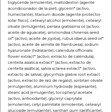
triglyceride (emoliente), maltodextrin (agente
acondicionador de la piel), glycerin* (activo,
humectante), titanium dioxide (agente protector
solar físico), cetearyl alcohol (emoliente), cetearyl
olivate (emulgente), persea gratissima oil (activo,
aceite de aguacate), simmondsia chinensis seed
oil* (activo, aceite de jojoba), rubus idaeus seed oil*
(activo, aceite de semilla de frambuesa), sodium
hyaluronate (hidratante), calendula officinalis
flower extract* (activo, extracto de caléndula),
centella asiatica extract* (activo, extracto de
centella asiática), salvia sclarea extract* (activo,
extracto de salvia), glycyrrhiza glabra root extract
(activo, extracto de raíz de regaliz), sorbitan olivate
(emulgente), aluminum hydroxide (espesante),
stearic acid (emulgente), tocopheryl acetate
(activo, antioxidante), glyceryl caprylate
(emoliente), cetyl palmitate (emoliente), cetearyl
glucoside (emulgente), xanthan gum (gelificante),