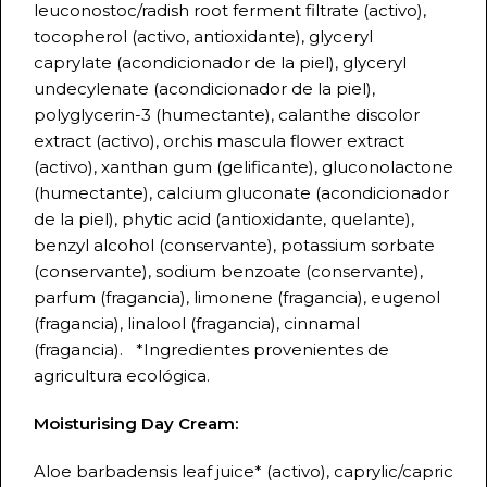
leuconostoc/radish root ferment filtrate (activo),
tocopherol (activo, antioxidante), glyceryl
caprylate (acondicionador de la piel), glyceryl
undecylenate (acondicionador de la piel),
polyglycerin-3 (humectante), calanthe discolor
extract (activo), orchis mascula flower extract
(activo), xanthan gum (gelificante), gluconolactone
(humectante), calcium gluconate (acondicionador
de la piel), phytic acid (antioxidante, quelante),
benzyl alcohol (conservante), potassium sorbate
(conservante), sodium benzoate (conservante),
parfum (fragancia), limonene (fragancia), eugenol
(fragancia), linalool (fragancia), cinnamal
(fragancia). *Ingredientes provenientes de
agricultura ecológica.
Moisturising Day Cream:
Aloe barbadensis leaf juice* (activo), caprylic/capric