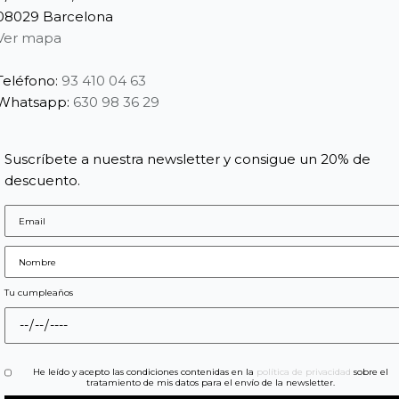
08029 Barcelona
Ver mapa
Teléfono:
93 410 04 63
Whatsapp:
630 98 36 29
Suscríbete a nuestra newsletter y consigue un 20% de
descuento.
Tu cumpleaños
He leído y acepto las condiciones contenidas en la
política de privacidad
sobre el
tratamiento de mis datos para el envío de la newsletter.