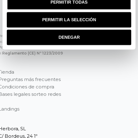
PERMITIR TODAS
PERMITIR LA SELECCIÓN
Herbora, S.L. certifica que sus cosméticos están
DENEGAR
notificados en Europa, a través del
CPNP
(Cosmetic
Products Notification Portal)
cumpliendo
el
Reglamento (CE) Nº 1223/2009
Tienda
Preguntas más frecuentes
Condiciones de compra
Bases legales sorteo redes
Landings
Herbora, SL
C/ Bordeus, 24 1º