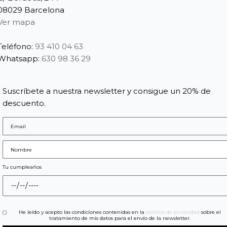
08029 Barcelona
Ver mapa
Teléfono:
93 410 04 63
Whatsapp:
630 98 36 29
Suscríbete a nuestra newsletter y consigue un 20% de
descuento.
Tu cumpleaños
He leído y acepto las condiciones contenidas en la
política de privacidad
sobre el
tratamiento de mis datos para el envío de la newsletter.