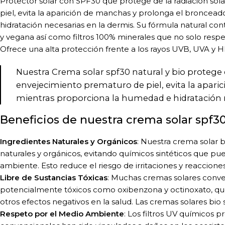
Protector solar con SPF30 que protege de la radiación so
piel, evita la aparición de manchas y prolonga el bronce
hidratación necesarias en la dermis. Su fórmula natural con
y vegana así como filtros 100% minerales que no solo resp
Ofrece una alta protección frente a los rayos UVB, UVA y H
Nuestra Crema solar spf30 natural y bio protege d
envejecimiento prematuro de piel, evita la apar
mientras proporciona la humedad e hidratación n
Beneficios de nuestra crema solar spf30
Ingredientes Naturales y Orgánicos
: Nuestra crema solar 
naturales y orgánicos, evitando químicos sintéticos que pue
ambiente. Esto reduce el riesgo de irritaciones y reacciones 
Libre de Sustancias Tóxicas
: Muchas cremas solares conve
potencialmente tóxicos como oxibenzona y octinoxato, que
otros efectos negativos en la salud. Las cremas solares bio 
Respeto por el Medio Ambiente
: Los filtros UV químicos