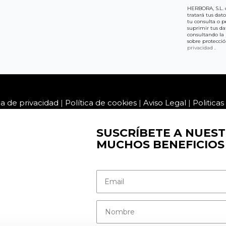
HERBORA, S.L. 
tratará tus dat
tu consulta o pe
suprimir tus da
consultando la 
sobre protecci
privacidad
.
ca de privacidad
|
Política de cookies
|
Aviso Legal
|
Politica
SUSCRÍBETE A NUEST
MUCHOS BENEFICIOS