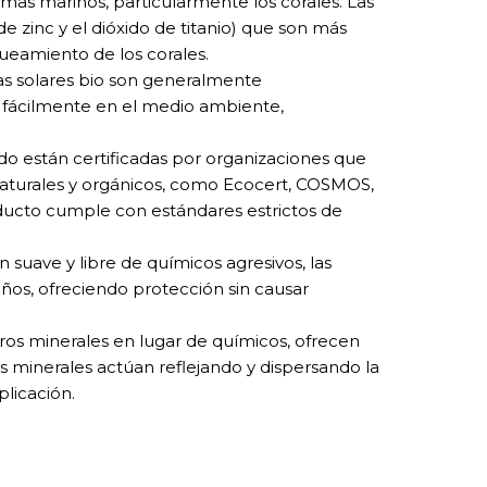
mas marinos, particularmente los corales. Las
de zinc y el dióxido de titanio) que son más
ueamiento de los corales.
mas solares bio son generalmente
 fácilmente en el medio ambiente,
do están certificadas por organizaciones que
s naturales y orgánicos, como Ecocert, COSMOS,
oducto cumple con estándares estrictos de
n suave y libre de químicos agresivos, las
iños, ofreciendo protección sin causar
ltros minerales en lugar de químicos, ofrecen
os minerales actúan reflejando y dispersando la
plicación.