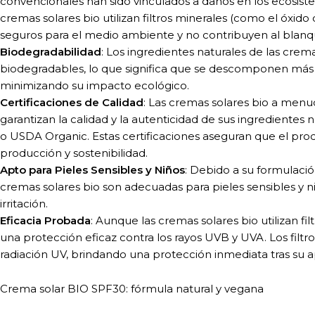
convencionales han sido vinculados a daños en los ecosiste
cremas solares bio utilizan filtros minerales (como el óxido 
seguros para el medio ambiente y no contribuyen al blanq
Biodegradabilidad
: Los ingredientes naturales de las cre
biodegradables, lo que significa que se descomponen más
minimizando su impacto ecológico.
Certificaciones de Calidad
: Las cremas solares bio a menu
garantizan la calidad y la autenticidad de sus ingrediente
o USDA Organic. Estas certificaciones aseguran que el pr
producción y sostenibilidad.
Apto para Pieles Sensibles y Niños
: Debido a su formulació
cremas solares bio son adecuadas para pieles sensibles y n
irritación.
Eficacia Probada
: Aunque las cremas solares bio utilizan fi
una protección eficaz contra los rayos UVB y UVA. Los filtr
radiación UV, brindando una protección inmediata tras su a
Crema solar BIO SPF30: fórmula natural y vegana