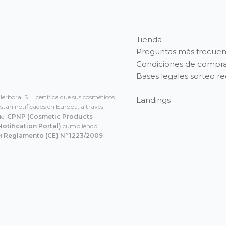
Tienda
Preguntas más frecuen
Condiciones de compr
Bases legales sorteo r
Herbora, S.L. certifica que sus cosméticos
Landings
están notificados en Europa, a través
del
CPNP
(Cosmetic Products
Notification Portal)
cumpliendo
el
Reglamento (CE) Nº 1223/2009