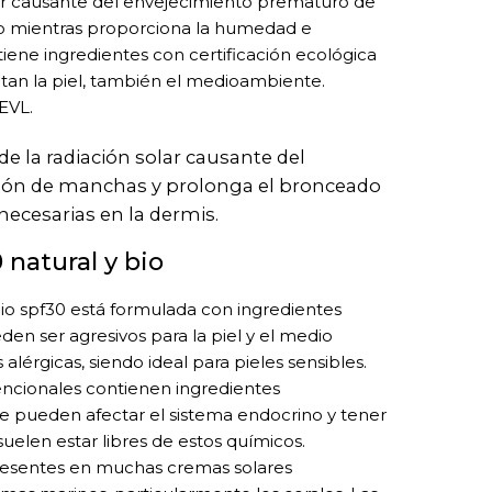
lar causante del envejecimiento prematuro de
ado mientras proporciona la humedad e
tiene ingredientes con certificación ecológica
etan la piel, también el medioambiente.
EVL.
e la radiación solar causante del
ición de manchas y prolonga el bronceado
ecesarias en la dermis.
 natural y bio
bio spf30 está formulada con ingredientes
den ser agresivos para la piel y el medio
alérgicas, siendo ideal para pieles sensibles.
ncionales contienen ingredientes
 pueden afectar el sistema endocrino y tener
suelen estar libres de estos químicos.
 presentes en muchas cremas solares