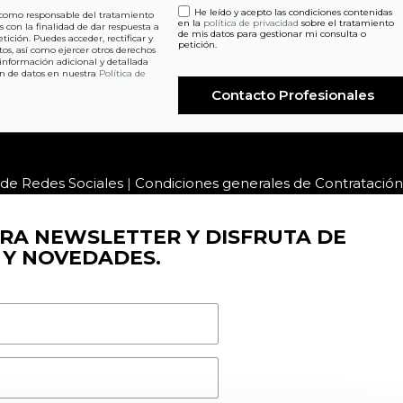
He leído y acepto las condiciones contenidas
como responsable del tratamiento
en la
política de privacidad
sobre el tratamiento
os con la finalidad de dar respuesta a
de mis datos para gestionar mi consulta o
tición. Puedes acceder, rectificar y
petición.
tos, así como ejercer otros derechos
información adicional y detallada
ón de datos en nuestra
Política de
s de Redes Sociales
|
Condiciones generales de Contratación
RA NEWSLETTER Y DISFRUTA DE
 Y NOVEDADES.