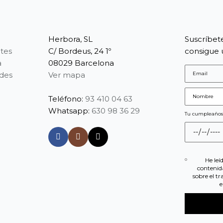
Herbora, SL
Suscríbet
tes
C/ Bordeus, 24 1º
consigue 
a
08029 Barcelona
edes
Ver mapa
Teléfono:
93 410 04 63
Whatsapp:
630 98 36 29
Tu cumpleaño
He leí
contenid
sobre el t
e