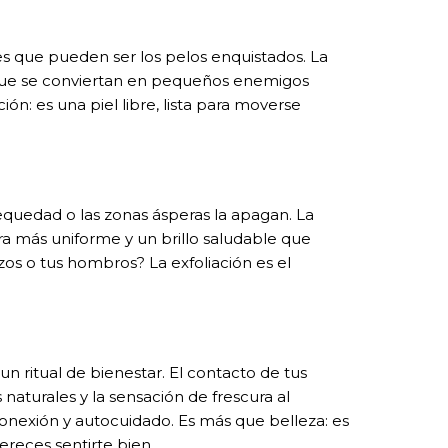
ntes que pueden ser los pelos enquistados. La
e que se conviertan en pequeños enemigos
n: es una piel libre, lista para moverse
sequedad o las zonas ásperas la apagan. La
ra más uniforme y un brillo saludable que
razos o tus hombros? La exfoliación es el
s un ritual de bienestar. El contacto de tus
naturales y la sensación de frescura al
onexión y autocuidado. Es más que belleza: es
reces sentirte bien.