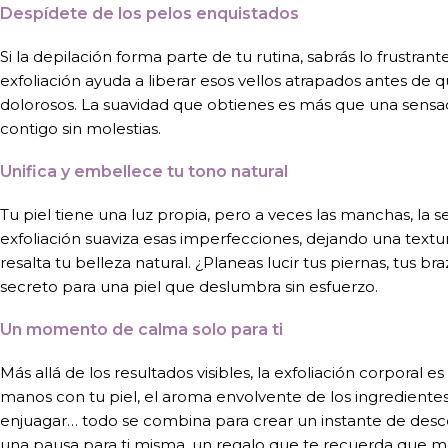
Despídete de los pelos enquistados
Si la depilación forma parte de tu rutina, sabrás lo frustra
exfoliación ayuda a liberar esos vellos atrapados antes d
dolorosos. La suavidad que obtienes es más que una sensació
contigo sin molestias.
Unifica y embellece tu tono natural
Tu piel tiene una luz propia, pero a veces las manchas, la 
exfoliación suaviza esas imperfecciones, dejando una textu
resalta tu belleza natural. ¿Planeas lucir tus piernas, tus b
secreto para una piel que deslumbra sin esfuerzo.
Un momento de calma solo para ti
Más allá de los resultados visibles, la exfoliación corporal e
manos con tu piel, el aroma envolvente de los ingredientes 
enjuagar… todo se combina para crear un instante de desc
una pausa para ti misma, un regalo que te recuerda que me