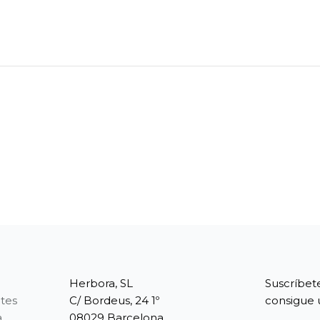
Herbora, SL
Suscríbet
tes
C/ Bordeus, 24 1º
consigue 
a
08029 Barcelona