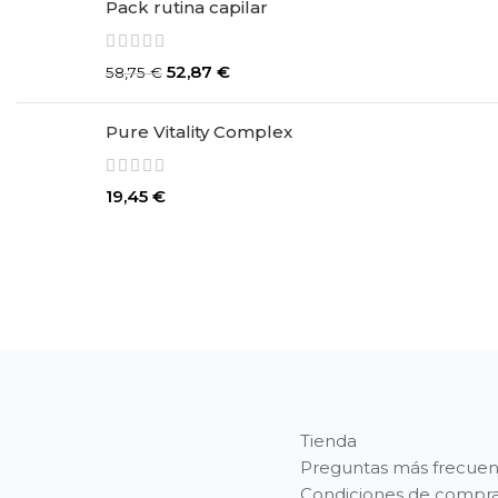
Pack rutina capilar
52,87
€
58,75
€
Pure Vitality Complex
19,45
€
Tienda
Preguntas más frecuen
Condiciones de compr