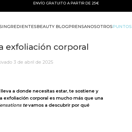
ENVÍO GRATUITO A PARTIR DE 25€
S
INGREDIENTES
BEAUTY BLOG
PRENSA
NOSOTROS
PUNTOS
a exfoliación corporal
ivado 3 de abril de 2025
lleva a donde necesitas estar, te sostiene y
a exfoliación corporal es mucho más que una
ensations
te
vamos a descubrir por qué