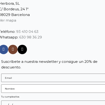
Herbora, SL
C/ Bordeus, 24 1º
08029 Barcelona
Ver mapa
Teléfono:
93 410 04 63
Whatsapp:
630 98 36 29
Suscríbete a nuestra newsletter y consigue un 20% de
descuento.
Tu cumpleaños