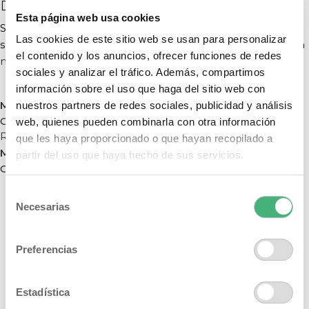
Esta página web usa cookies
Si quieres saber todas nuestras novedades y consejos,
Las cookies de este sitio web se usan para personalizar
síguenos en
Instagram
o
Facebook
¡y suscríbete a nuestra
el contenido y los anuncios, ofrecer funciones de redes
newsletter
para descuentos especiales y novedades!
sociales y analizar el tráfico. Además, compartimos
información sobre el uso que haga del sitio web con
Mas reciente
nuestros partners de redes sociales, publicidad y análisis
Crema de noche nutritiva natural
web, quienes pueden combinarla con otra información
Regresar a la lista
que les haya proporcionado o que hayan recopilado a
Mas antiguo
partir del uso que haya hecho de sus servicios.
Crema de día natural y vegana
Selección
Necesarias
de
consentimiento
Categories
Preferencias
Beauty blog
Landing
Estadística