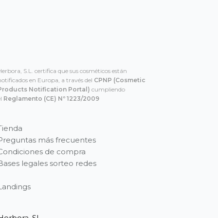
Herbora, S.L. certifica que sus cosméticos están
notificados en Europa, a través del
CPNP
(Cosmetic
Products Notification Portal)
cumpliendo
el
Reglamento (CE) Nº 1223/2009
Tienda
Preguntas más frecuentes
Condiciones de compra
Bases legales sorteo redes
Landings
Herbora, SL