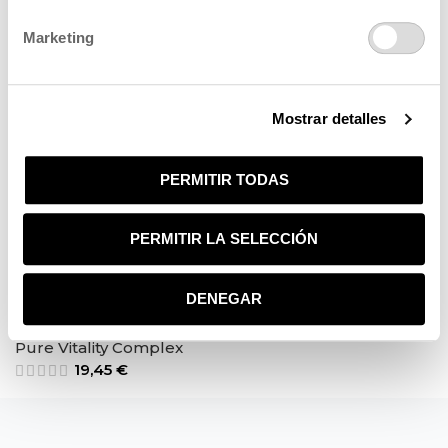
Recent Comments
Marketing
YOU MAY ALSO LIKE…
Pack viaje premium
Mostrar detalles
45,00
€
50,00
€
PERMITIR TODAS
Pure Mask Repair & Protect
21,75
€
PERMITIR LA SELECCIÓN
Pack rutina capilar
52,87
€
58,75
€
DENEGAR
Pure Vitality Complex
19,45
€