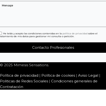
He leído y acepto las condiciones contenidas en la
política de privacidad
sobre el
tratamiento de mis datos para gestionar mi consulta o petición.
© 2025 Mimesis Sensations.
Política de privacidad
|
Política de cookies
|
Aviso Legal
|
Politicas de Redes Sociales
|
Condiciones generales de
Contratación