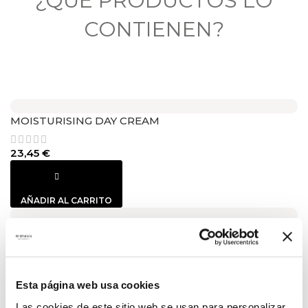
¿QUÉ PRODUCTOS LO
CONTIENEN?
MOISTURISING DAY CREAM
23,45
€
AÑADIR AL CARRITO
MIMASK SHINE
16,20
€
Esta página web usa cookies
Las cookies de este sitio web se usan para personalizar