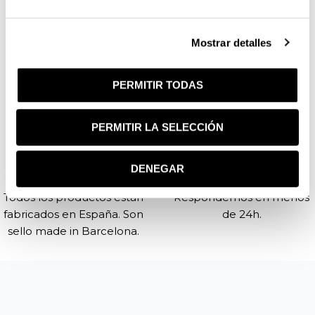
Pago con total seguridad.
En 24/48h con pedidos
Mostrar detalles
superiores a 25€.
PERMITIR TODAS
PERMITIR LA SELECCIÓN
PRODUCCIÓN LOCAL
CONTÁCTANOS
DENEGAR
Todos los productos están
Respondemos en menos
fabricados en España. Son
de 24h.
sello made in Barcelona.