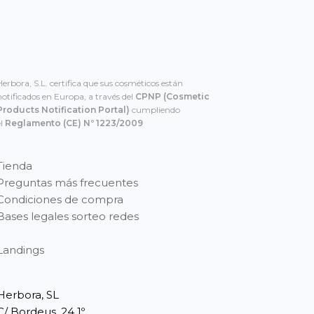
Herbora, S.L. certifica que sus cosméticos están
notificados en Europa, a través del
CPNP
(Cosmetic
Products Notification Portal)
cumpliendo
el
Reglamento (CE) Nº 1223/2009
Tienda
Preguntas más frecuentes
Condiciones de compra
Bases legales sorteo redes
Landings
Herbora, SL
C/ Bordeus, 24 1º