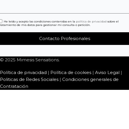
He leído y acepto las condiciones contenidas en la
política de privacidad
sobre el
tratamiento de mis datos para gestionar mi consulta o petición.
© 2025 Mimesis Sensations.
Política de privacidad
|
Política de cookies
|
Aviso Legal
|
Politicas de Redes Sociales
|
Condiciones generales de
Contratación