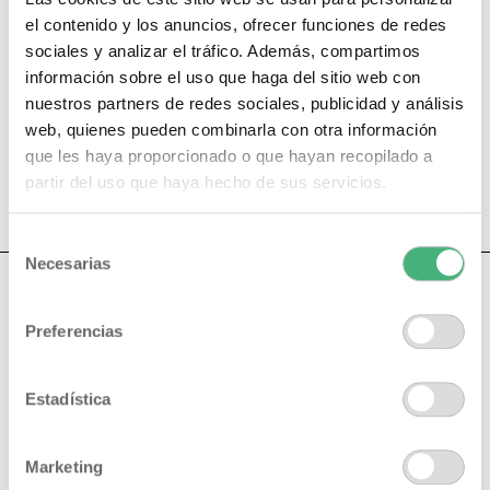
AÑADIR AL CARRITO
el contenido y los anuncios, ofrecer funciones de redes
BI-PHASE SOLUTION
sociales y analizar el tráfico. Además, compartimos
información sobre el uso que haga del sitio web con
13,20
€
nuestros partners de redes sociales, publicidad y análisis
web, quienes pueden combinarla con otra información
que les haya proporcionado o que hayan recopilado a
AÑADIR AL CARRITO
partir del uso que haya hecho de sus servicios.
Selección
Necesarias
de
consentimiento
Preferencias
Estadística
Marketing
PAGO SEGURO
ENVÍO GRATIS