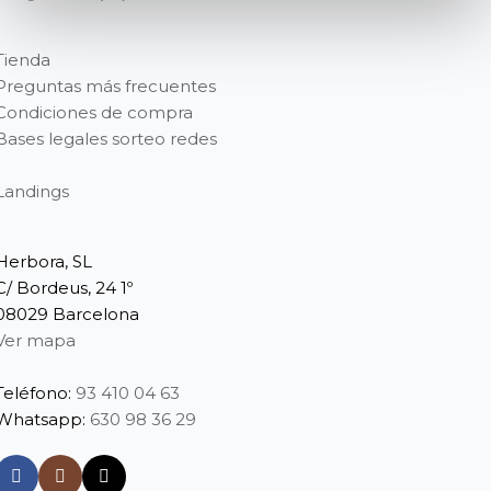
Tienda
Preguntas más frecuentes
Condiciones de compra
Bases legales sorteo redes
Landings
Herbora, SL
C/ Bordeus, 24 1º
08029 Barcelona
Ver mapa
Teléfono:
93 410 04 63
Whatsapp:
630 98 36 29