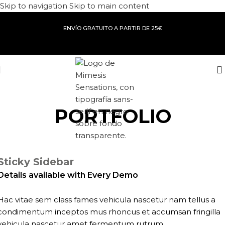
Skip to navigation
Skip to main content
ENVÍO GRATUITO A PARTIR DE 25€
PORTFOLIO
Inicio
/
Portfolio
/
Suspendisse quam at vestibulum
Sticky Sidebar
Details available with Every Demo
Hac vitae sem class fames vehicula nascetur nam tellus a
condimentum inceptos mus rhoncus et accumsan fringilla
vehicula nascetur amet fermentum rutrum.