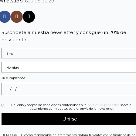
Whatsapp:
630 98 36 29
Suscríbete a nuestra newsletter y consigue un 20% de
descuento.
Tu cumpleaños
He leído y acepto las condiciones contenidas en la
política de privacidad
sobre el
tratamiento de mis datos para el envío de la newsletter.
HERBORA, S.L. como responsable del tratamiento tratará tus datos con la finalidad de da