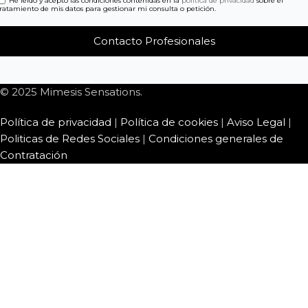
He leído y acepto las condiciones contenidas en la
política de privacidad
sobre el
tratamiento de mis datos para gestionar mi consulta o petición.
© 2025 Mimesis Sensations.
Política de privacidad
|
Política de cookies
|
Aviso Legal
|
Politicas de Redes Sociales
|
Condiciones generales de
Contratación