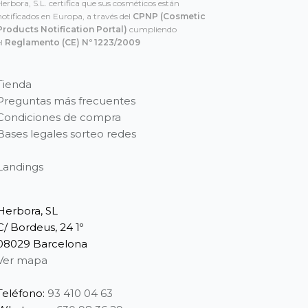
Herbora, S.L. certifica que sus cosméticos están
notificados en Europa, a través del
CPNP
(Cosmetic
Products Notification Portal)
cumpliendo
el
Reglamento (CE) Nº 1223/2009
Tienda
Preguntas más frecuentes
Condiciones de compra
Bases legales sorteo redes
Landings
Herbora, SL
C/ Bordeus, 24 1º
08029 Barcelona
Ver mapa
Teléfono:
93 410 04 63