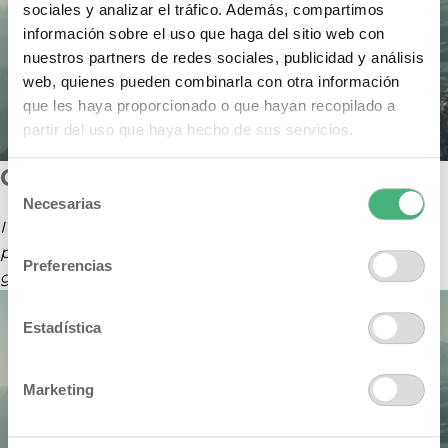
sociales y analizar el tráfico. Además, compartimos
información sobre el uso que haga del sitio web con
nuestros partners de redes sociales, publicidad y análisis
web, quienes pueden combinarla con otra información
que les haya proporcionado o que hayan recopilado a
partir del uso que haya hecho de sus servicios.
Our company history and facts
Selección
Necesarias
de
I should be incapable of drawing a single stroke at the
consentimiento
present moment; and yet I feel that I never was a
Preferencias
greater artist than now.
Estadística
Marketing