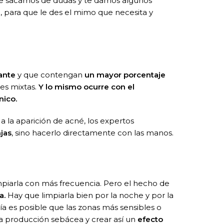
oy te sacamos de dudas y te damos algunos
a
, para que le des el mimo que necesita y
tante
y que contengan
un mayor porcentaje
es mixtas.
Y lo mismo ocurre con el
nico.
a la aparición de acné, los expertos
jas
, sino hacerlo directamente con las manos.
mpiarla con más frecuencia. Pero el hecho de
a.
Hay que limpiarla bien por la noche y por la
día es posible que las zonas más sensibles o
la producción sebácea y crear así un
efecto