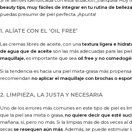
Si te sientes identificada con esta situación, ¡tranquila! H
beauty tips,
muy fáciles de integrar en tu rutina de bellez
puedas presumir de piel perfecta. ¡Apunta!
1. ALÍATE CON EL ‘OIL FREE’
Las cremas libres de aceite, con una
textura ligera e hidra
de agua que de aceite
son las más adecuadas para las piel
maquillaje,
es importante que sea
oil free y no comedogé
Si la tendencia es hacia una piel mixta-grasa más propensa 
recomiendan
no aplicar el maquillaje con brochas o espon
2. LIMPIEZA, LA JUSTA Y NECESARIA
Uno de los errores más comunes en este tipo de piel es li
que la piel sea mixta o grasa,
no quiere decir que esté suci
mañana, sí, pero no más. Si la limpias más de dos veces al 
secas
se resequen aún más
. Además, se puede estimular 