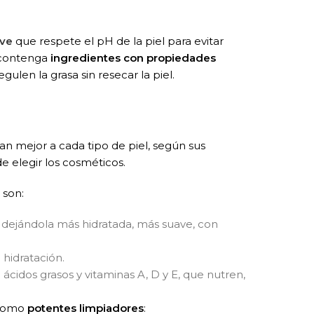
ave
que respete el pH de la piel para evitar
e contenga
ingredientes con propiedades
ulen la grasa sin resecar la piel.
n mejor a cada tipo de piel, según sus
e elegir los cosméticos.
 son:
l, dejándola más hidratada, más suave, con
 hidratación.
ácidos grasos y vitaminas A, D y E, que nutren,
n como
potentes limpiadores
: