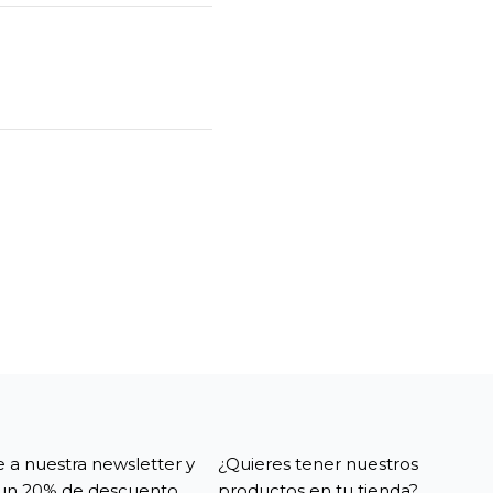
e a nuestra newsletter y
¿Quieres tener nuestros
un 20% de descuento.
productos en tu tienda?