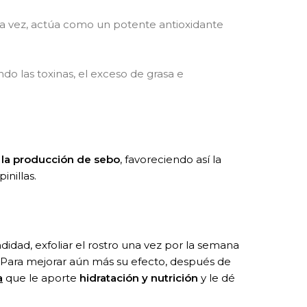
a la vez, actúa como un potente antioxidante
ndo las toxinas, el exceso de grasa e
la producción de sebo
, favoreciendo así­ la
inillas.
ndidad, exfoliar el rostro una vez por la semana
. Para mejorar aún más su efecto, después de
a
que le aporte
hidratación y nutrición
y le dé