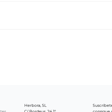
Herbora, SL
Suscríbet
tes
C/ Bordeus, 24 1º
consigue 