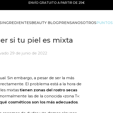
ENVÍO GRATUITO A PARTIR DE 25€
S
INGREDIENTES
BEAUTY BLOG
PRENSA
NOSOTROS
PUNTOS
er si tu piel es mixta
ivado 29 de junio de 2022
tual. Sin embargo, a pesar de ser la más
rrectamente. El problema está a la hora de
eles mixtas
tienen zonas del rostro secas
(normalmente las de la conocida «zona T»:
 qué cosméticos son los más adecuados
.