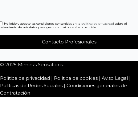
He leído y acepto las condiciones contenidas en la
política de privacidad
sobre el
tratamiento de mis datos para gestionar mi consulta o petición.
© 2025 Mimesis Sensations.
Política de privacidad
|
Política de cookies
|
Aviso Legal
|
Politicas de Redes Sociales
|
Condiciones generales de
Contratación