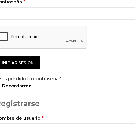
ontraseña
*
INICIAR SESIÓN
Has perdido tu contraseña?
Recordarme
egistrarse
ombre de usuario
*